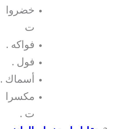
خضروا
ت
فواكه .
فول .
أسماك .
مكسرا
ت .