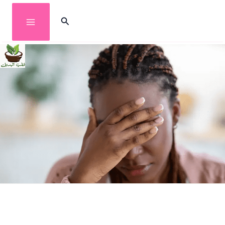
خطي
البحث
لى
لمحتوى