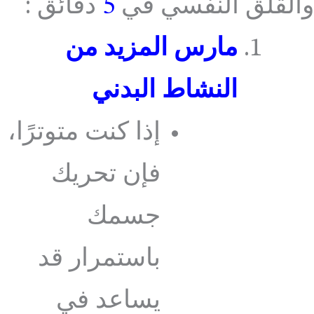
والقلق النفسي في
5
دقائق :
مارس المزيد من
النشاط البدني
إذا كنت متوترًا،
فإن تحريك
جسمك
باستمرار قد
يساعد في