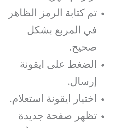
تم كتابة الرمز الظاهر
في المربع بشكل
صحيح.
الضغط على ايقونة
إرسال.
اختيار ايقونة استعلام.
تظهر صفحة جديدة