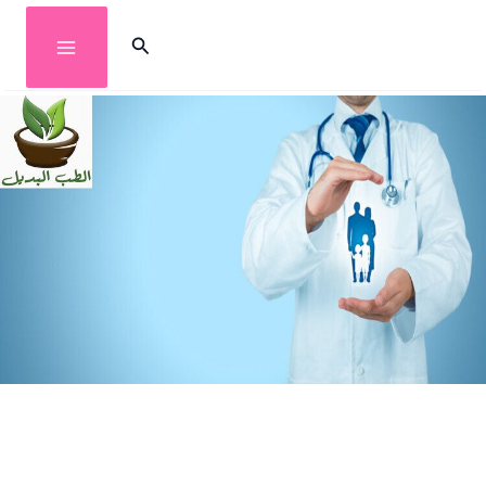
خطي
البحث
لى
لمحتوى