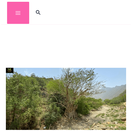
خطي
البحث
لى
لمحتوى