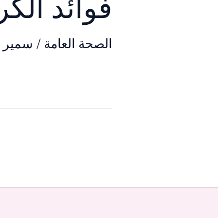
فوائد الك
الصحة العامة
/
سمير ا