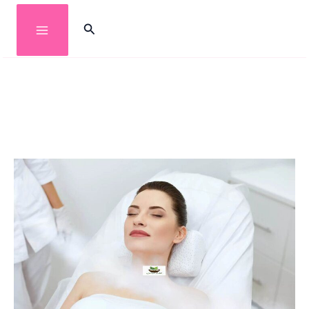
خطي
البحث
لى
لمحتوى