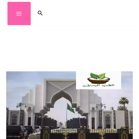
خطي
البحث
لى
لمحتوى