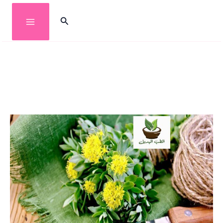
خطي
البحث
لى
لمحتوى