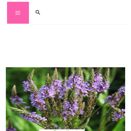
خطي
البحث
لى
لمحتوى