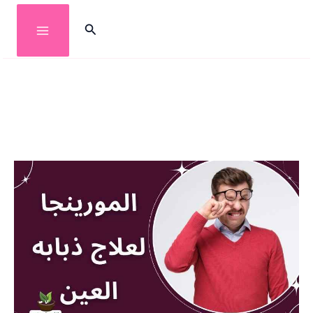
خطي
البحث
لى
لمحتوى