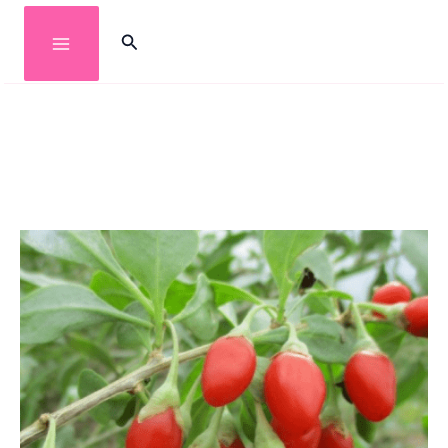
خطي
البحث
لى
لمحتوى