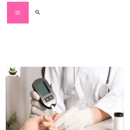
خطي
البحث
لى
لمحتوى