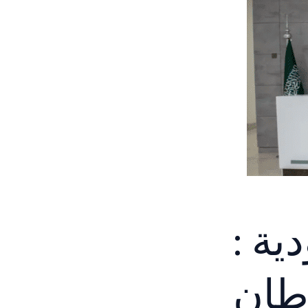
ية :
طان