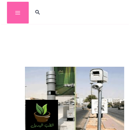
خطي
البحث
لى
لمحتوى