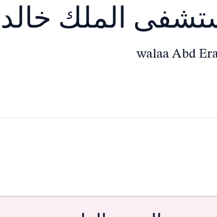
شفى الملك خالد 
walaa Abd E