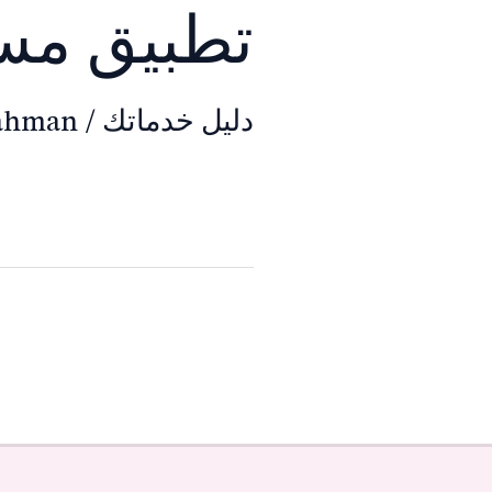
تطبيق مست
دليل خدماتك
/
rahman