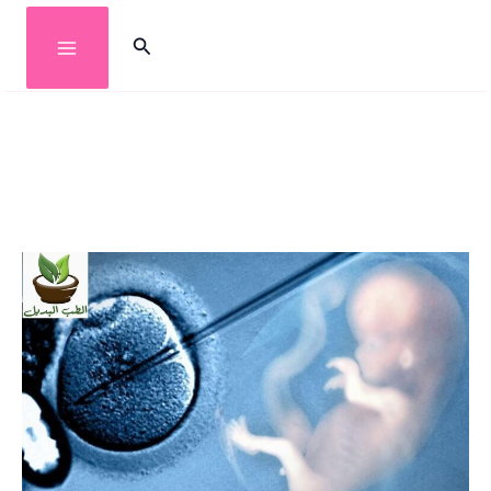
خطي
البحث
لى
لمحتوى