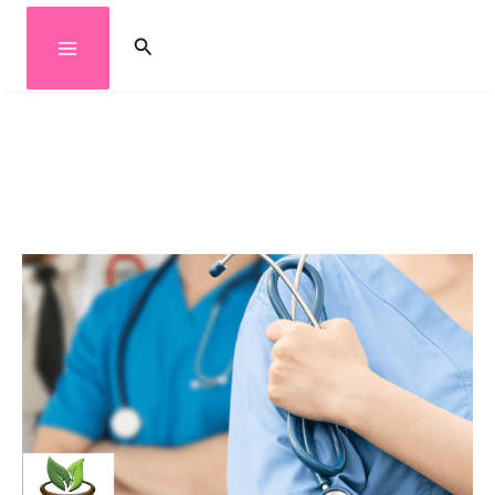
خطي
البحث
لى
لمحتوى