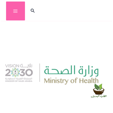
خطي
البحث
لى
لمحتوى