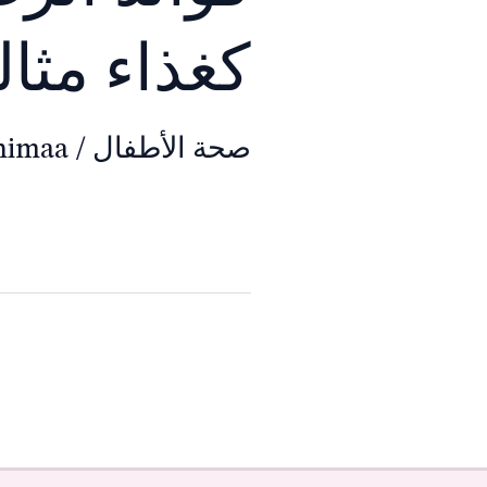
كغذاء مثا
صحة الأطفال
/
himaa