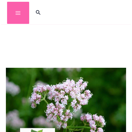
خطي
البحث
لى
لمحتوى