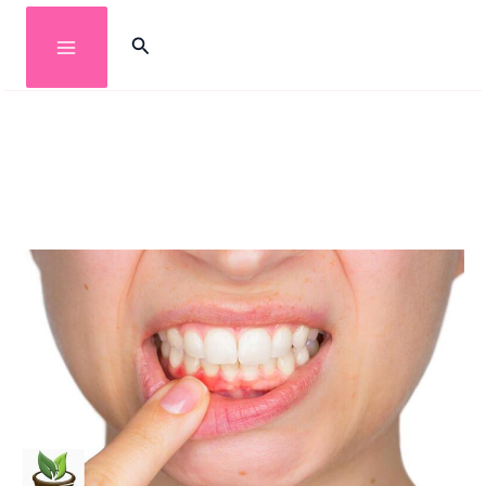
خطي
البحث
لى
لمحتوى