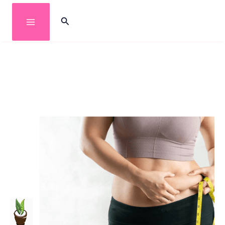
خطي
البحث
لى
لمحتوى