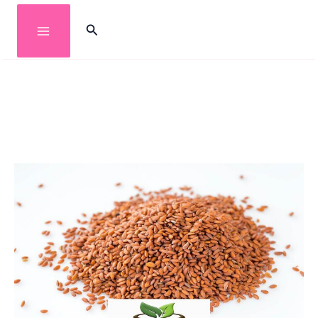
خطي
البحث
لى
لمحتوى