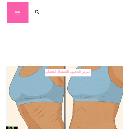
خطي
البحث
لى
لمحتوى