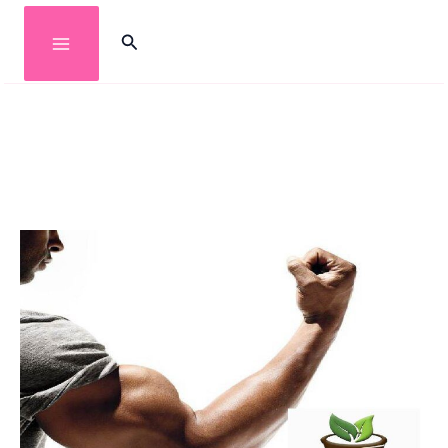
خطي
البحث
لى
لمحتوى