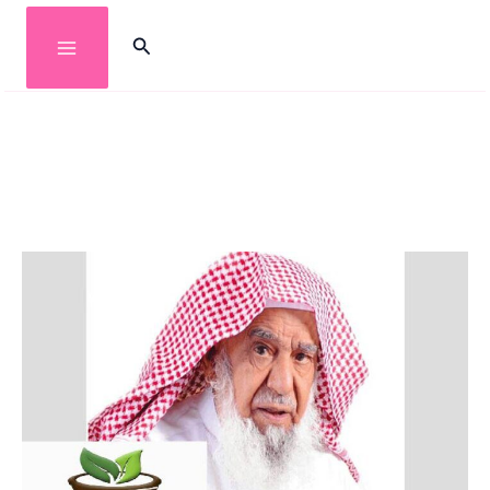
خطي
البحث
لى
لمحتوى