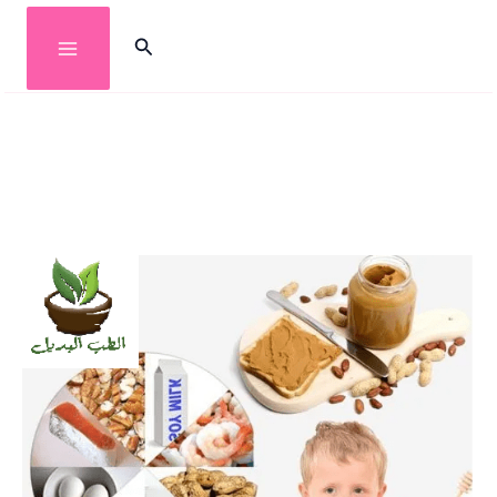
خطي
البحث
لى
لمحتوى