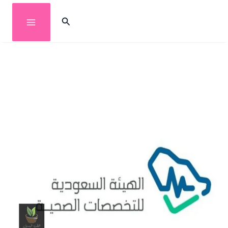
خطي
البحث
لى
لمحتوى