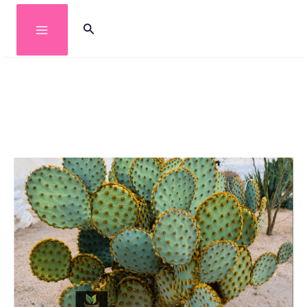
خطي
البحث
لى
لمحتوى