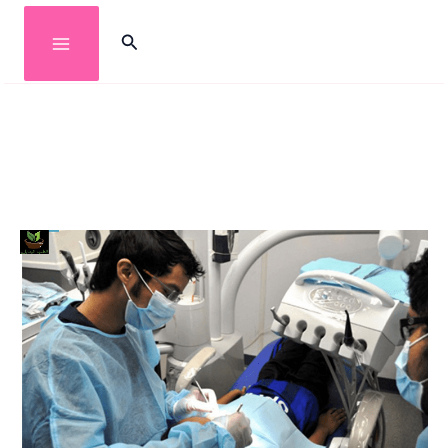
خطي
البحث
لى
لمحتوى