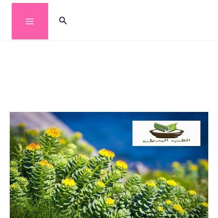
خطي
البحث
لى
لمحتوى