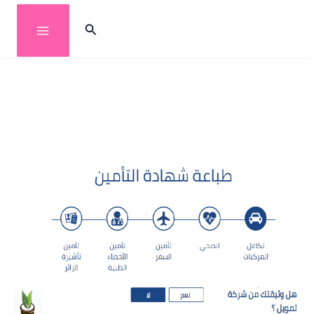
خطي
البحث
لى
لمحتوى