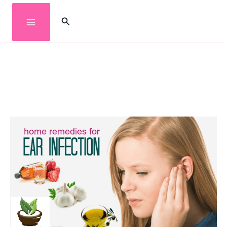
خطي
البحث
لى
لمحتوى