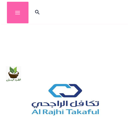
خطي
البحث
لى
لمحتوى