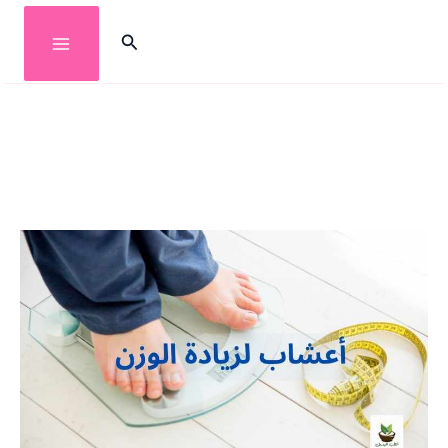
خطي
البحث
لى
لمحتوى