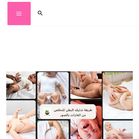
خطي
البحث
لى
لمحتوى