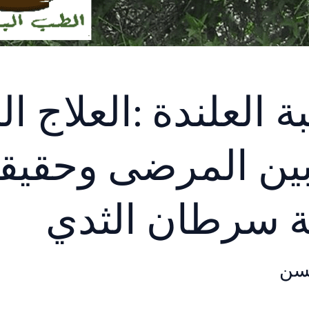
 العلندة :العلاج ال
بين المرضى وحقيقة
ة سرطان الثدي
سن