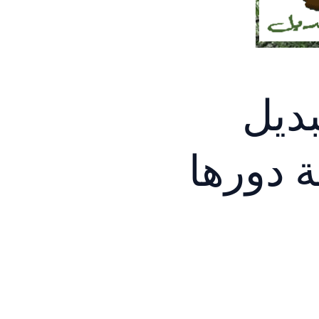
بديل
 دورها