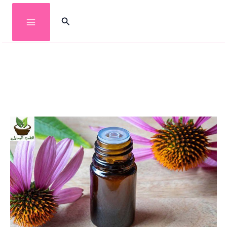
خطي
البحث
لى
لمحتوى