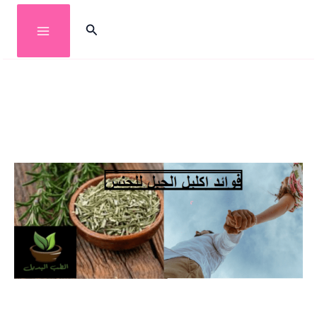
خطي
البحث
لى
لمحتوى