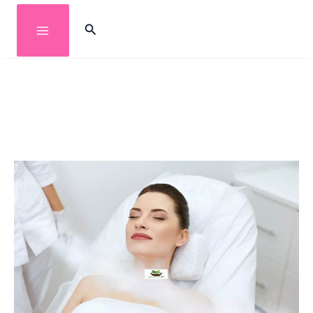
خطي
البحث
لى
لمحتوى