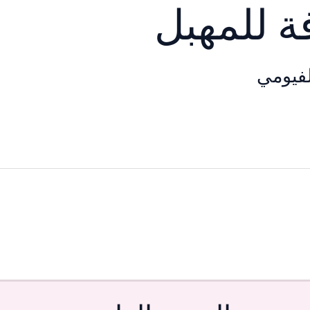
ة للمهبل
فيومي