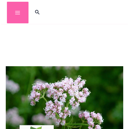
خطي
البحث
لى
لمحتوى