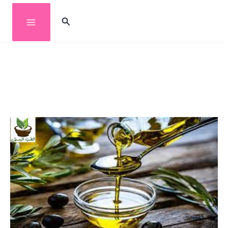
خطي
البحث
لى
لمحتوى