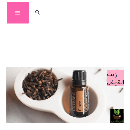
خطي
البحث
لى
لمحتوى