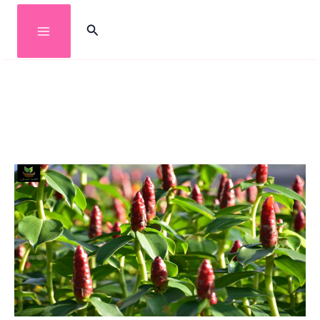
خطي
البحث
لى
لمحتوى