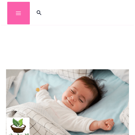
خطي
البحث
لى
لمحتوى