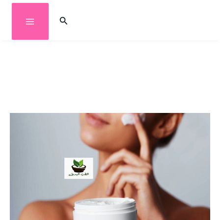
خطي
البحث
لى
لمحتوى