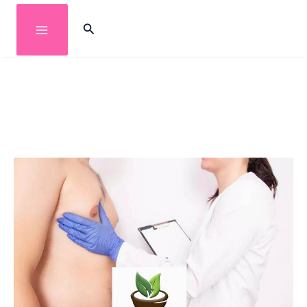
خطي
البحث
لى
لمحتوى