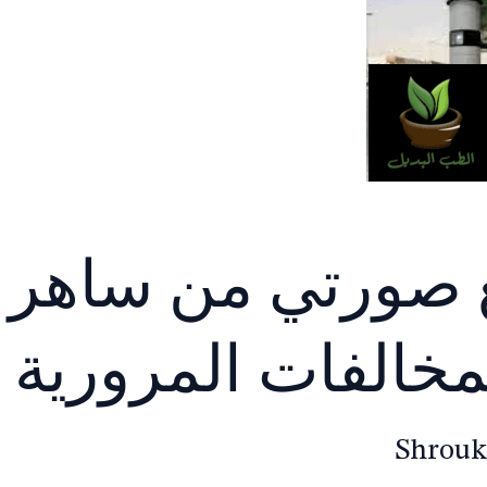
 صورتي من ساهر 
مخالفات المرورية
Shrouk