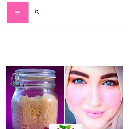
خطي
البحث
لى
لمحتوى