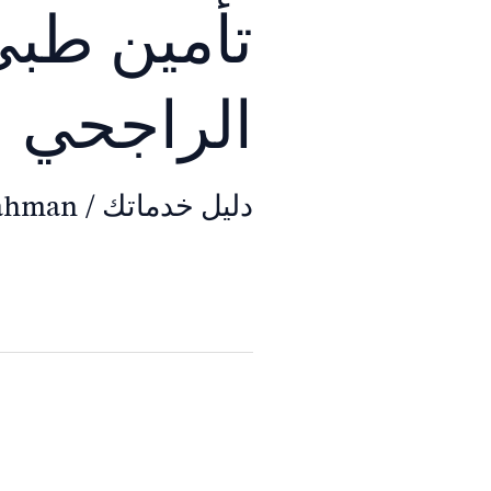
تأمين طبي
الراجحي
دليل خدماتك
/
rahman